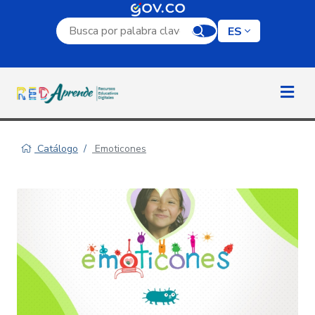
Campo de búsqueda por palabra clave
ES
Catálogo
Emoticones