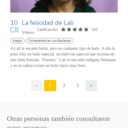
10
La felicidad de Lali
Calificación
0,0
Videos
Juego
Competencias ciudadanas
A Lali le encanta bailar, pero no cualquier tipo de baile. A ella la
pone feliz un baile especial, un baile tan especial que necesita de
una falda llamada: “Paruma”. Lali es una niña indígena Wounaan
y en su cultura existe un baile típico muy boni...
«
1
2
3
»
Otras personas también consultaron
estos recursos