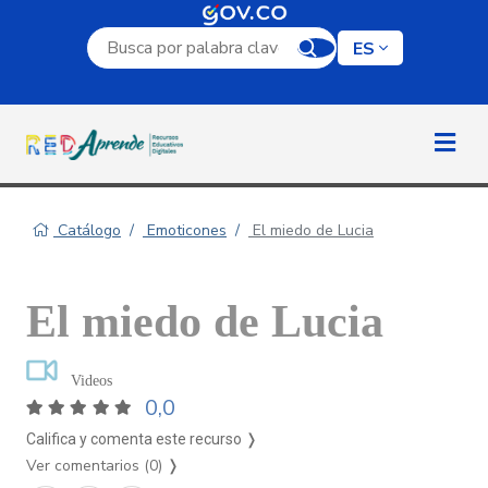
Campo de búsqueda por palabra clave
ES
Catálogo
Emoticones
El miedo de Lucia
El miedo de Lucia
Videos
0,0
Califica y comenta este recurso ❭
Ver comentarios (0)
❭