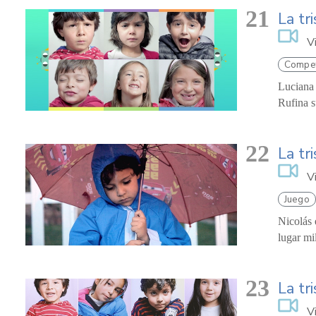
21
La tr
V
Compet
Luciana 
Rufina s
22
La tr
V
Juego
Nicolás 
lugar mi
23
La tri
V