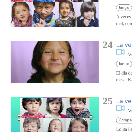
Juego
A veces 
mal, com
24
La ve
V
Juego
El día d
mesa. Ka
25
La ve
V
Compet
Lolita l