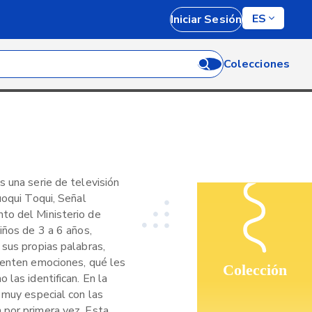
ES
Iniciar Sesión
Colecciones
 una serie de televisión
uoqui Toqui, Señal
to del Ministerio de
iños de 3 a 6 años,
 sus propias palabras,
ienten emociones, qué les
Colección
 las identifican. En la
 muy especial con las
 por primera vez. Esta