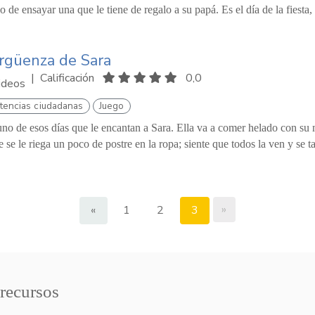
 de ensayar una que le tiene de regalo a su papá. Es el día de la fiesta, y
rgüenza de Sara
|
Calificación
0,0
ideos
encias ciudadanas
Juego
no de esos días que le encantan a Sara. Ella va a comer helado con su 
e se le riega un poco de postre en la ropa; siente que todos la ven y se t
»
«
1
2
3
 recursos