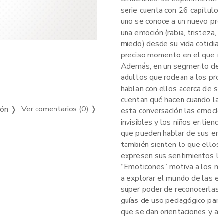
serie cuenta con 26 capítulo
uno se conoce a un nuevo pr
una emoción (rabia, tristeza,
miedo) desde su vida cotidi
preciso momento en el que 
Además, en un segmento de 
adultos que rodean a los p
hablan con ellos acerca de 
cuentan qué hacen cuando la
Ver comentarios (0)
❭
ión ❭
esta conversación las emoci
invisibles y los niños entien
que pueden hablar de sus e
también sienten lo que ello
expresen sus sentimientos l
“Emoticones” motiva a los ni
a explorar el mundo de las 
súper poder de reconocerlas
guías de uso pedagógico par
que se dan orientaciones y 