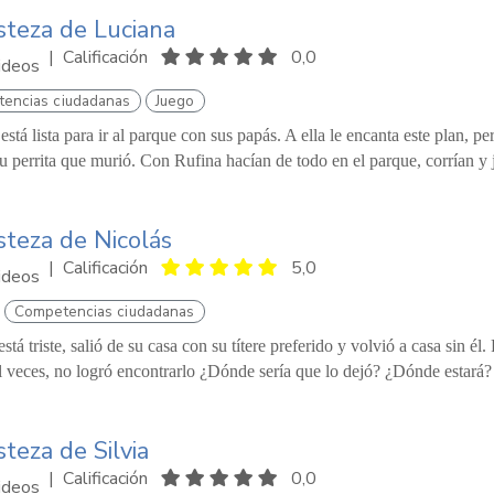
isteza de Luciana
|
Calificación
0,0
ideos
encias ciudadanas
Juego
está lista para ir al parque con sus papás. A ella le encanta este plan, 
u perrita que murió. Con Rufina hacían de todo en el parque, corrían y 
isteza de Nicolás
|
Calificación
5,0
ideos
Competencias ciudadanas
está triste, salió de su casa con su títere preferido y volvió a casa sin é
l veces, no logró encontrarlo ¿Dónde sería que lo dejó? ¿Dónde estará?
steza de Silvia
|
Calificación
0,0
ideos