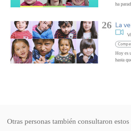
ha parado
26
La ve
V
Compet
Hoy es u
hasta qu
Otras personas también consultaron estos