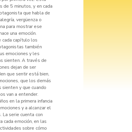
s de 5 minutos, y en cada
otagonista que habla de
 alegría, vergüenza o
ana para mostrar ese
nace una emoción.
cada capítulo los
rotagonistas también
sus emociones y les
s sienten. A través de
ones dejan de ser
den que sentir está bien,
mociones, que los demás
s sienten y que cuando
os van a entender.
ños en la primera infancia
emociones y a alcanzar el
. La serie cuenta con
a cada emoción, en las
actividades sobre cómo