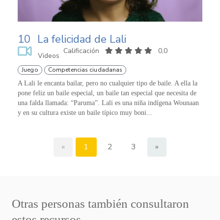
10
La felicidad de Lali
Calificación
0,0
Videos
Juego
Competencias ciudadanas
A Lali le encanta bailar, pero no cualquier tipo de baile. A ella la
pone feliz un baile especial, un baile tan especial que necesita de
una falda llamada: “Paruma”. Lali es una niña indígena Wounaan
y en su cultura existe un baile típico muy boni...
«
1
2
3
»
Otras personas también consultaron
estos recursos