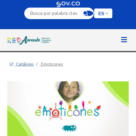
Campo de búsqueda por palabra clave
ES
Catálogo
Emoticones