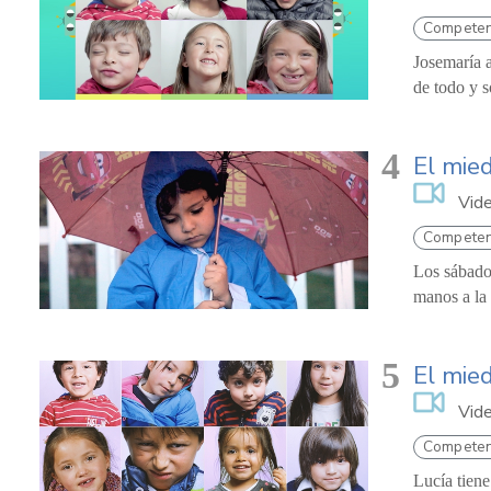
Competen
Josemaría a
de todo y s
4
El mie
Vid
Competen
Los sábado
manos a la 
5
El mie
Vid
Competen
Lucía tiene