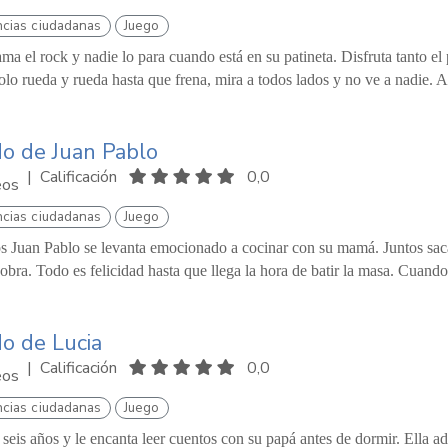
cias ciudadanas
Juego
ma el rock y nadie lo para cuando está en su patineta. Disfruta tanto e
olo rueda y rueda hasta que frena, mira a todos lados y no ve a nadie. A 
do de Juan Pablo
|
Calificación
0,0
eos
cias ciudadanas
Juego
s Juan Pablo se levanta emocionado a cocinar con su mamá. Juntos saca
obra. Todo es felicidad hasta que llega la hora de batir la masa. Cuando 
do de Lucia
|
Calificación
0,0
eos
cias ciudadanas
Juego
 seis años y le encanta leer cuentos con su papá antes de dormir. Ella 