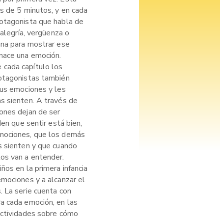
s de 5 minutos, y en cada
otagonista que habla de
 alegría, vergüenza o
ana para mostrar ese
nace una emoción.
cada capítulo los
rotagonistas también
sus emociones y les
s sienten. A través de
ones dejan de ser
den que sentir está bien,
mociones, que los demás
s sienten y que cuando
os van a entender.
ños en la primera infancia
emociones y a alcanzar el
. La serie cuenta con
a cada emoción, en las
actividades sobre cómo