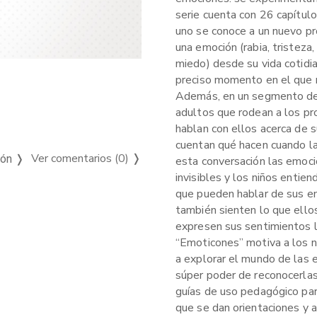
serie cuenta con 26 capítulo
uno se conoce a un nuevo pr
una emoción (rabia, tristeza,
miedo) desde su vida cotidi
preciso momento en el que 
Además, en un segmento de 
adultos que rodean a los p
hablan con ellos acerca de 
cuentan qué hacen cuando la
Ver comentarios (0)
❭
ión ❭
esta conversación las emoci
invisibles y los niños entien
que pueden hablar de sus e
también sienten lo que ello
expresen sus sentimientos l
“Emoticones” motiva a los ni
a explorar el mundo de las 
súper poder de reconocerlas
guías de uso pedagógico par
que se dan orientaciones y 