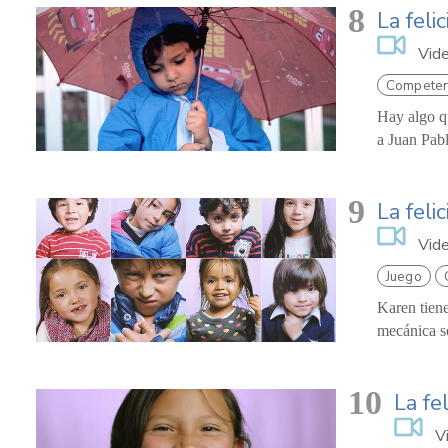
8
La feli
Vid
Competen
Hay algo qu
a Juan Pabl
9
La feli
Vid
Juego
Karen tiene
mecánica se
10
La fe
V