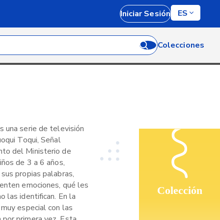
ES
Iniciar Sesión
Colecciones
 una serie de televisión
uoqui Toqui, Señal
to del Ministerio de
iños de 3 a 6 años,
 sus propias palabras,
ienten emociones, qué les
Colección
 las identifican. En la
 muy especial con las
 por primera vez. Esta