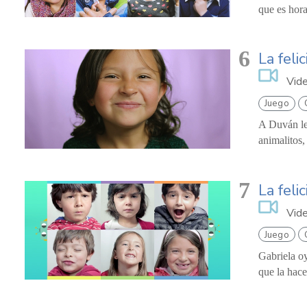
que es hora
6
La feli
Vid
Juego
A Duván le
animalitos,
7
La feli
Vid
Juego
Gabriela oy
que la hace