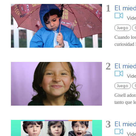
1
El mied
Vid
Juego
Cuando los 
curiosidad 
2
El mied
Vid
Juego
Gisell ador
tanto que l
3
El mie
Vid