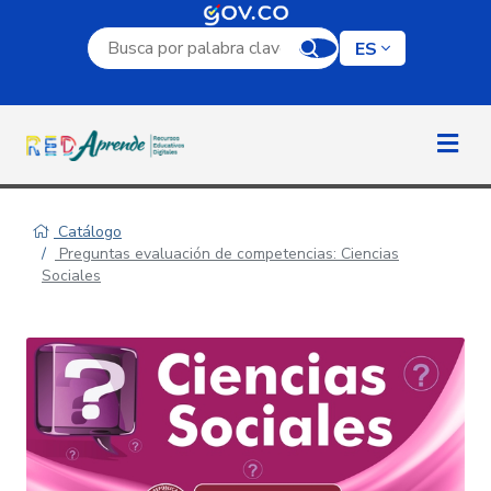
Campo de búsqueda por palabra clave
ES
Catálogo
Preguntas evaluación de competencias: Ciencias
Sociales