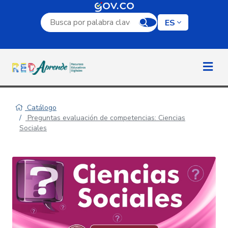
Campo de búsqueda por palabra clave
ES
Catálogo
Preguntas evaluación de competencias: Ciencias
Sociales