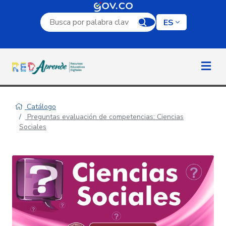
Campo de búsqueda por palabra clave
ES
Catálogo
Preguntas evaluación de competencias: Ciencias
Sociales