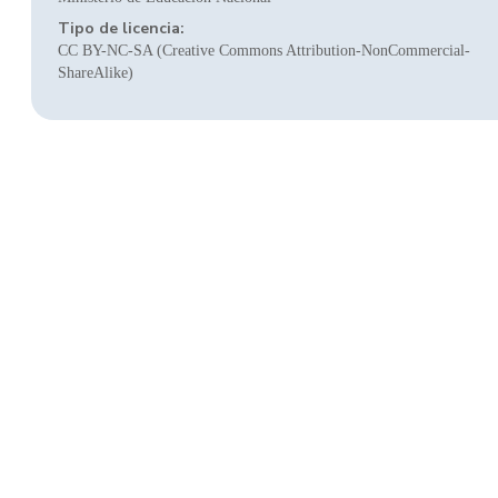
Tipo de licencia:
CC BY-NC-SA (Creative Commons Attribution-NonCommercial-
ShareAlike)