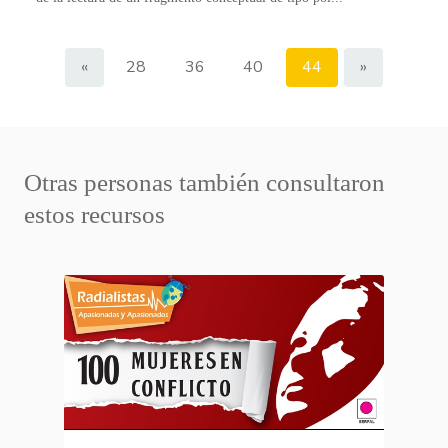
«
28
36
40
44
»
Otras personas también consultaron
estos recursos