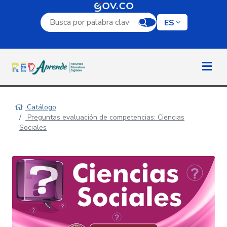
Campo de búsqueda por palabra clave
ES
Catálogo
Preguntas evaluación de competencias: Ciencias
Sociales