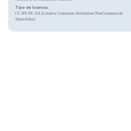
Tipo de licencia:
CC BY-NC-SA (Creative Commons Attribution-NonCommercial-
ShareAlike)