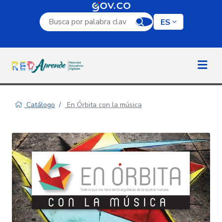
Campo de búsqueda por palabra clave
ES
Catálogo
En Órbita con la música