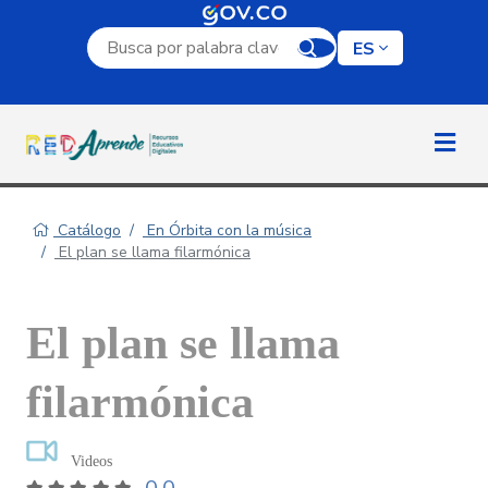
Campo de búsqueda por palabra clave
ES
Catálogo
En Órbita con la música
El plan se llama filarmónica
El plan se llama
filarmónica
Videos