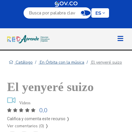
Campo de búsqueda por palabra clave
ES
Catálogo
En Órbita con la música
El yenyeré suizo
El yenyeré suizo
Videos
0,0
Califica y comenta este recurso ❭
Ver comentarios (0)
❭