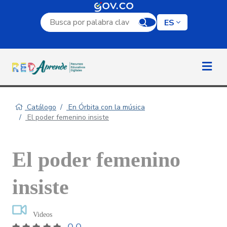
Campo de búsqueda por palabra clave
ES
Catálogo
En Órbita con la música
El poder femenino insiste
El poder femenino
insiste
Videos