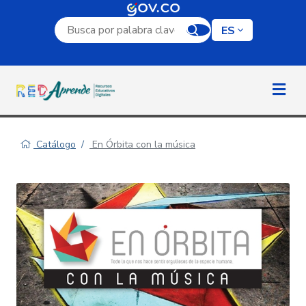
Campo de búsqueda por palabra clave
ES
Catálogo
En Órbita con la música