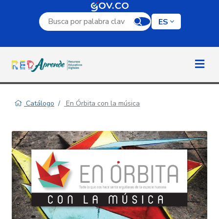
Campo de búsqueda por palabra clave
ES
Catálogo
En Órbita con la música