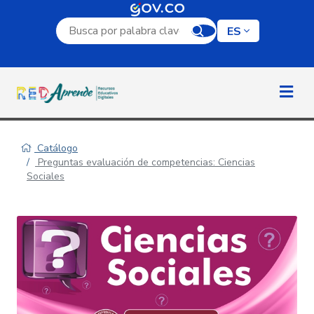
Campo de búsqueda por palabra clave
ES
Catálogo
Preguntas evaluación de competencias: Ciencias
Sociales