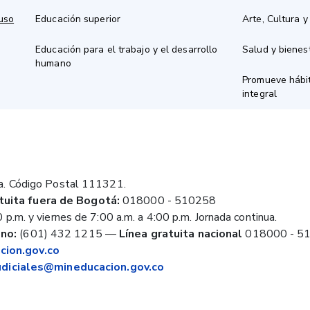
 uso
Educación superior
Arte, Cultura y
Educación para el trabajo y el desarrollo
Salud y bienes
humano
Promueve hábit
integral
a. Código Postal 111321.
tuita fuera de Bogotá:
018000 - 510258
 p.m. y viernes de 7:00 a.m. a 4:00 p.m. Jornada continua.
no:
(601) 432 1215
—
Línea gratuita nacional
018000 - 5
ion.gov.co
judiciales@mineducacion.gov.co