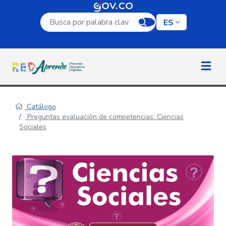
Campo de búsqueda por palabra clave
ES
Catálogo
Preguntas evaluación de competencias: Ciencias
Sociales