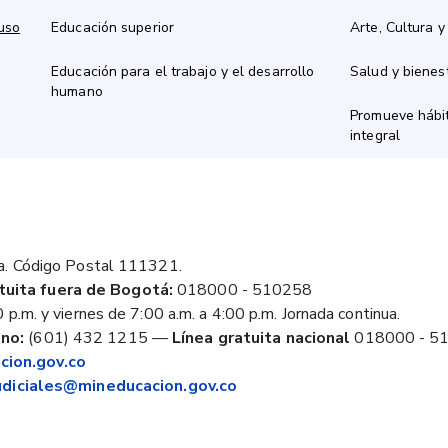
 uso
Educación superior
Arte, Cultura y
Educación para el trabajo y el desarrollo
Salud y bienes
humano
Promueve hábit
integral
a. Código Postal 111321.
tuita fuera de Bogotá:
018000 - 510258
 p.m. y viernes de 7:00 a.m. a 4:00 p.m. Jornada continua.
no:
(601) 432 1215
—
Línea gratuita nacional
018000 - 5
ion.gov.co
judiciales@mineducacion.gov.co