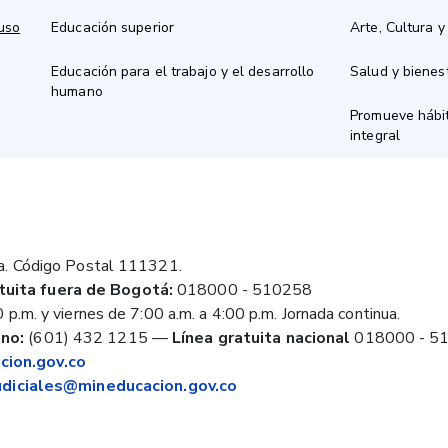
 uso
Educación superior
Arte, Cultura y
Educación para el trabajo y el desarrollo
Salud y bienes
humano
Promueve hábit
integral
a. Código Postal 111321.
tuita fuera de Bogotá:
018000 - 510258
 p.m. y viernes de 7:00 a.m. a 4:00 p.m. Jornada continua.
no:
(601) 432 1215
—
Línea gratuita nacional
018000 - 5
ion.gov.co
judiciales@mineducacion.gov.co