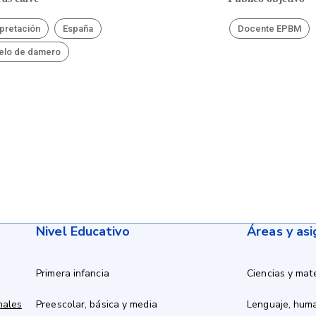
rpretación
España
Docente EPBM
elo de damero
Nivel Educativo
Áreas y as
Primera infancia
Ciencias y mat
nales
Preescolar, básica y media
Lenguaje, hum