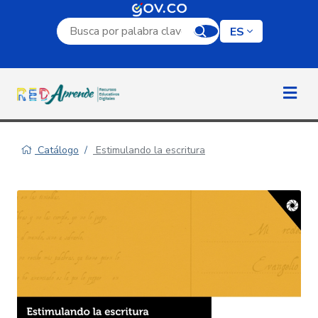
Campo de búsqueda por palabra clave
ES
Catálogo
Estimulando la escritura