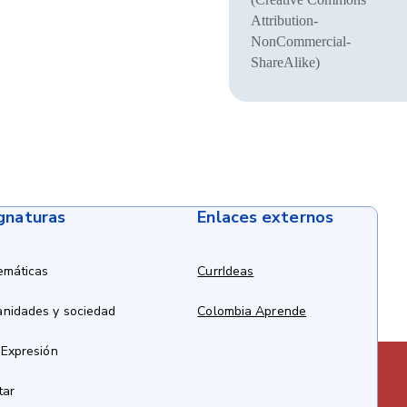
Attribution-
NonCommercial-
ShareAlike)
ignaturas
Enlaces externos
emáticas
CurrIdeas
anidades y sociedad
Colombia Aprende
 Expresión
tar