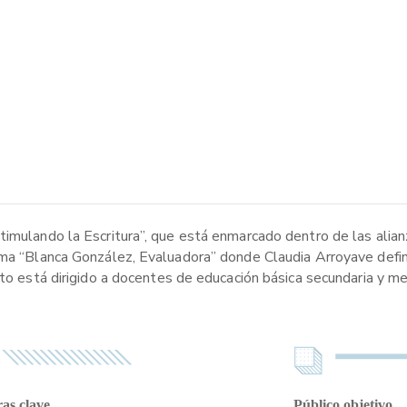
timulando la Escritura”, que está enmarcado dentro de las alia
lama “Blanca González, Evaluadora” donde Claudia Arroyave defi
nto está dirigido a docentes de educación básica secundaria y me
as clave
Público objetivo