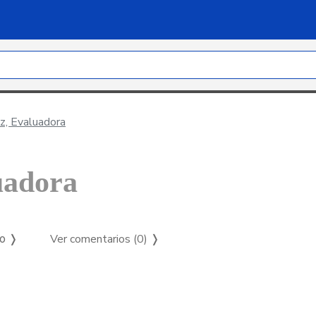
z, Evaluadora
uadora
Ver comentarios (0)
❭
so ❭