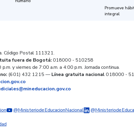
humano
Promueve hábit
integral
a. Código Postal 111321.
tuita fuera de Bogotá:
018000 - 510258
 p.m. y viernes de 7:00 a.m. a 4:00 p.m. Jornada continua.
no:
(601) 432 1215
—
Línea gratuita nacional
018000 - 5
ion.gov.co
judiciales@mineducacion.gov.co
ion
@MinisteriodeEducacionNacional
@MinisteriodeEduca
idad