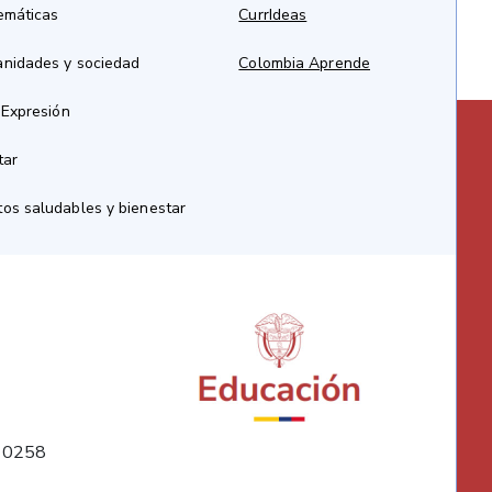
emáticas
CurrIdeas
anidades y sociedad
Colombia Aprende
 Expresión
tar
os saludables y bienestar
10258