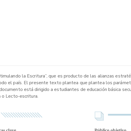
imulando la Escritura”, que es producto de las alianzas estraté
do el país. El presente texto plantea que plantea los parámetr
documento está dirigido a estudiantes de educación básica secun
 o Lecto-escritura.
as clave
Público objetivo