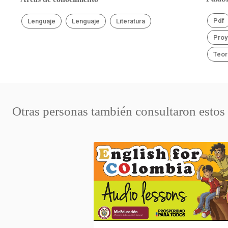
Pdf
Lenguaje
Lenguaje
Literatura
Proy
Teorí
Otras personas también consultaron estos