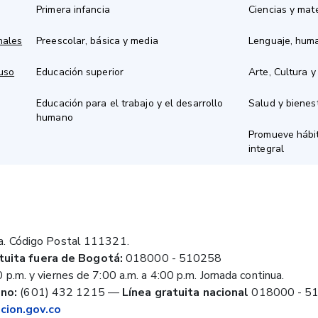
Primera infancia
Ciencias y mat
nales
Preescolar, básica y media
Lenguaje, hum
 uso
Educación superior
Arte, Cultura y
Educación para el trabajo y el desarrollo
Salud y bienes
humano
Promueve hábit
integral
a. Código Postal 111321.
tuita fuera de Bogotá:
018000 - 510258
 p.m. y viernes de 7:00 a.m. a 4:00 p.m. Jornada continua.
no:
(601) 432 1215
—
Línea gratuita nacional
018000 - 5
ion.gov.co