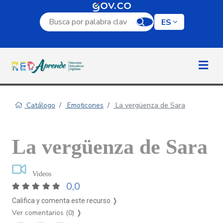
Campo de búsqueda por palabra clave
ES
Catálogo
Emoticones
La vergüenza de Sara
La vergüenza de Sara
Videos
0,0
Califica y comenta este recurso ❭
Ver comentarios (0)
❭