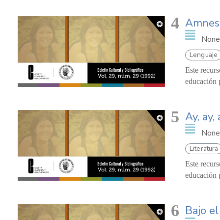
4
Amnesi
None
Lenguaje
Este recurs
educación p
5
Ay, ay, 
None
Literatura
Este recurs
educación p
6
Bajo el