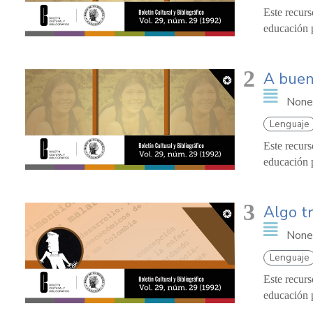
Este recurs
educación p
2
A buena
None
Lenguaje
Este recurs
educación p
3
Algo t
None
Lenguaje
Este recurs
educación p