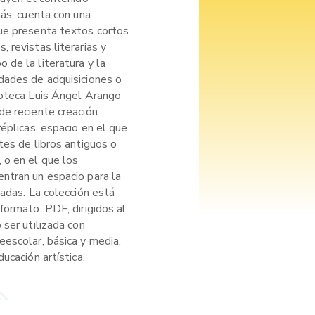
más, cuenta con una
ue presenta textos cortos
 revistas literarias y
de la literatura y la
dades de adquisiciones o
ioteca Luis Ángel Arango
de reciente creación
réplicas, espacio en el que
tes de libros antiguos o
 o en el que los
ntran un espacio para la
cadas. La colección está
formato .PDF, dirigidos al
 ser utilizada con
eescolar, básica y media,
ucación artística.