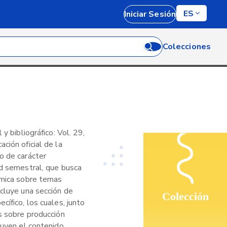
ES
Iniciar Sesión
Colecciones
 y bibliográfico: Vol. 29,
ción oficial de la
o de carácter
ad semestral, que busca
émica sobre temas
ncluye una sección de
Colección
cífico, los cuales, junto
s sobre producción
tuyen el contenido