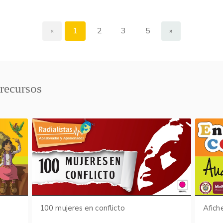
«
1
2
3
5
»
 recursos
s
100 mujeres en conflicto
Afich