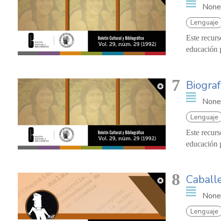
None
Lenguaje
Este recurs
educación p
7
Biograf
None
Lenguaje
Este recurs
educación p
8
Caball
None
Lenguaje