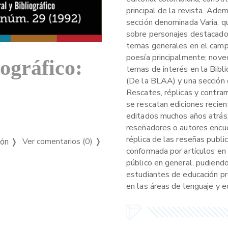
principal de la revista. Ade
sección denominada Varia, q
sobre personajes destacados,
temas generales en el campo 
poesía principalmente; nove
iográfico:
temas de interés en la Bibl
(De la BLAA) y una sección 
Rescates, réplicas y contrar
se rescatan ediciones recien
editados muchos años atrás,
reseñadores o autores encue
réplica de las reseñas publi
Ver comentarios (0)
❭
ión ❭
conformada por artículos en 
público en general, pudiendo
estudiantes de educación pr
en las áreas de lenguaje y ed