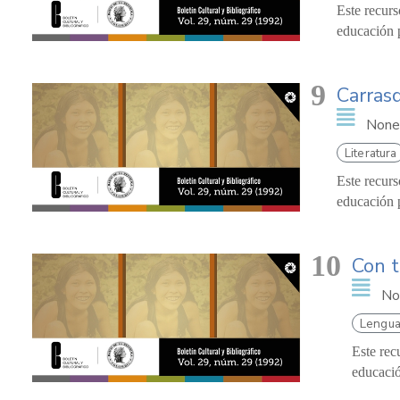
Este recurs
educación p
9
Carrasq
None
Literatura
Este recurs
educación p
10
Con t
No
Lengua
Este rec
educació