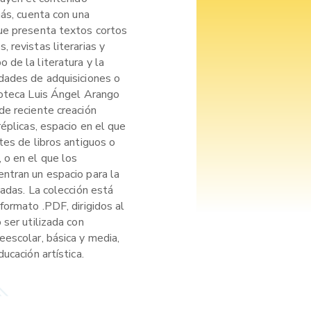
más, cuenta con una
ue presenta textos cortos
 revistas literarias y
de la literatura y la
dades de adquisiciones o
ioteca Luis Ángel Arango
de reciente creación
réplicas, espacio en el que
tes de libros antiguos o
 o en el que los
ntran un espacio para la
cadas. La colección está
formato .PDF, dirigidos al
 ser utilizada con
eescolar, básica y media,
ucación artística.