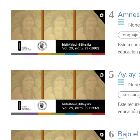
4
Amnesi
None
Lenguaje
Este recurs
educación p
5
Ay, ay, 
None
Literatura
Este recurs
educación p
6
Bajo el