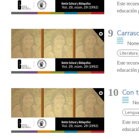
Este recurs
educación p
9
Carrasq
None
Literatura
Este recurs
educación p
10
Con t
No
Lengua
Este rec
educació