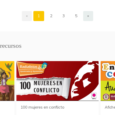
«
1
2
3
5
»
 recursos
s
100 mujeres en conflicto
Afich