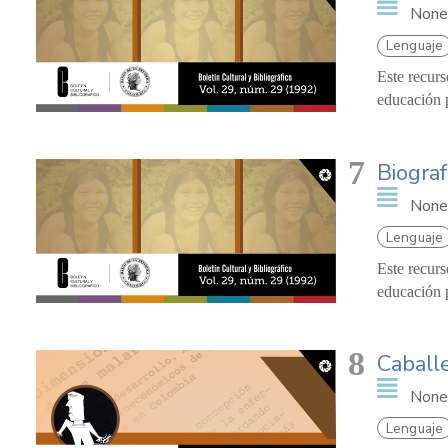
None
Lenguaje
Este recurs
educación p
7
Biograf
None
Lenguaje
Este recurs
educación p
8
Caball
None
Lenguaje