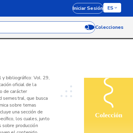
ES
Iniciar Sesión
Colecciones
 y bibliográfico: Vol. 29,
ción oficial de la
o de carácter
ad semestral, que busca
émica sobre temas
ncluye una sección de
Colección
cífico, los cuales, junto
s sobre producción
tuyen el contenido