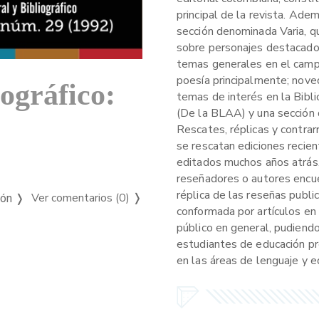
principal de la revista. Ade
sección denominada Varia, q
sobre personajes destacados,
temas generales en el campo 
poesía principalmente; nove
iográfico:
temas de interés en la Bibl
(De la BLAA) y una sección 
Rescates, réplicas y contrar
se rescatan ediciones recien
editados muchos años atrás,
reseñadores o autores encue
réplica de las reseñas publi
Ver comentarios (0)
❭
ión ❭
conformada por artículos en 
público en general, pudiendo
estudiantes de educación pr
en las áreas de lenguaje y ed