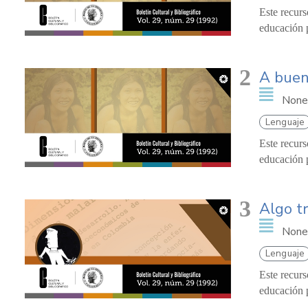
Este recurs
educación p
2
A buena
None
Lenguaje
Este recurs
educación p
3
Algo t
None
Lenguaje
Este recurs
educación p