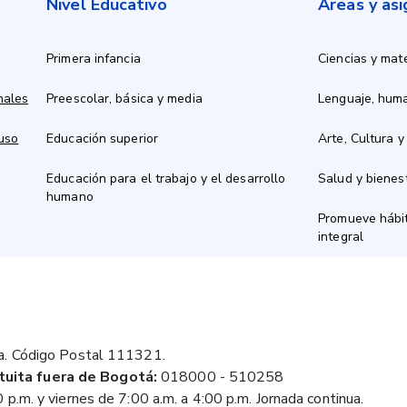
Nivel Educativo
Áreas y as
Primera infancia
Ciencias y mat
nales
Preescolar, básica y media
Lenguaje, hum
 uso
Educación superior
Arte, Cultura y
Educación para el trabajo y el desarrollo
Salud y bienes
humano
Promueve hábit
integral
a. Código Postal 111321.
tuita fuera de Bogotá:
018000 - 510258
 p.m. y viernes de 7:00 a.m. a 4:00 p.m. Jornada continua.