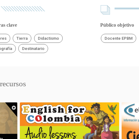
as clave
Público objetivo
ores
Tierra
Didactismo
Docente EPBM
ografía
Destinatario
 recursos