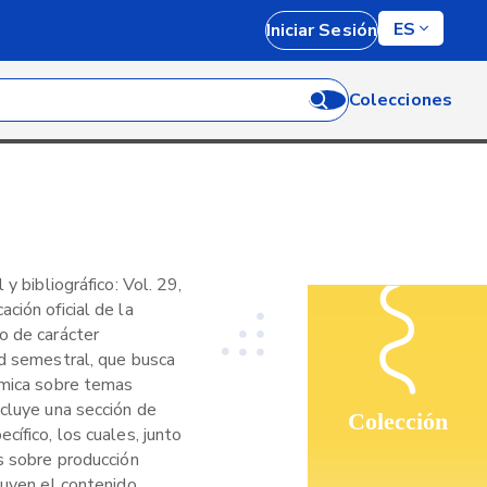
ES
Iniciar Sesión
Colecciones
 y bibliográfico: Vol. 29,
ción oficial de la
o de carácter
ad semestral, que busca
émica sobre temas
ncluye una sección de
Colección
cífico, los cuales, junto
s sobre producción
tuyen el contenido