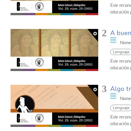
Este recurs
educación p
2
A buena
None
Lenguaje
Este recurs
educación p
3
Algo t
None
Lenguaje
Este recurs
educación p