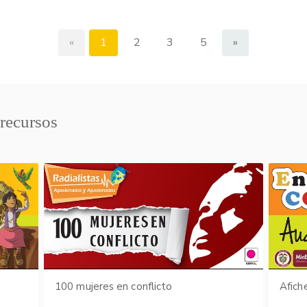
«
1
2
3
5
»
 recursos
s
100 mujeres en conflicto
Afich