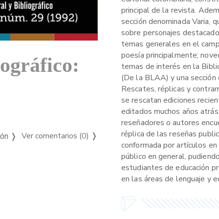
principal de la revista. Ade
sección denominada Varia, q
sobre personajes destacados,
temas generales en el campo 
poesía principalmente; nove
iográfico:
temas de interés en la Bibl
(De la BLAA) y una sección 
Rescates, réplicas y contrar
se rescatan ediciones recien
editados muchos años atrás,
reseñadores o autores encue
réplica de las reseñas publi
Ver comentarios (0)
❭
ión ❭
conformada por artículos en 
público en general, pudiendo
estudiantes de educación pr
en las áreas de lenguaje y ed