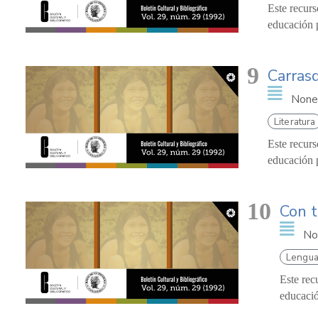
Este recurs
educación p
9
Carrasq
None
Literatura
Este recurs
educación p
10
Con t
No
Lengua
Este rec
educació