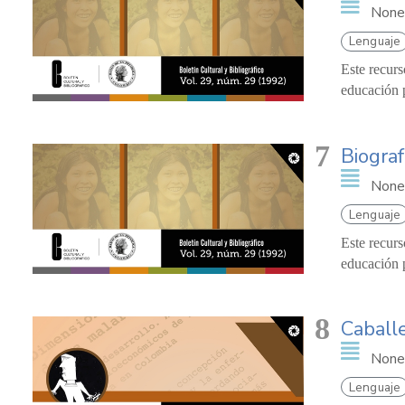
None
Lenguaje
Este recurs
educación p
7
Biograf
None
Lenguaje
Este recurs
educación p
8
Caball
None
Lenguaje