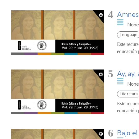
4
Amnesi
None
Lenguaje
Este recurs
educación p
5
Ay, ay, 
None
Literatura
Este recurs
educación p
6
Bajo el