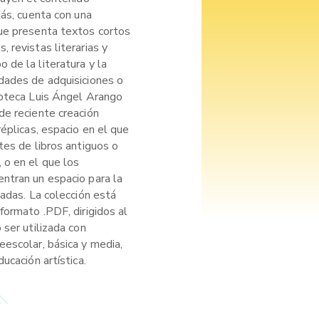
más, cuenta con una
ue presenta textos cortos
 revistas literarias y
de la literatura y la
dades de adquisiciones o
ioteca Luis Ángel Arango
de reciente creación
réplicas, espacio en el que
tes de libros antiguos o
 o en el que los
ntran un espacio para la
cadas. La colección está
formato .PDF, dirigidos al
 ser utilizada con
eescolar, básica y media,
ucación artística.