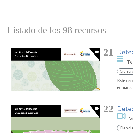
Listado de los 98 recursos
21
Detec
Te
Ciencia
Este rec
enmarcad
22
Detec
V
Ciencia