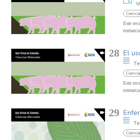
V
Ciencia
Este rec
enmarcad
28
El us
Te
Ciencia
Este rec
enmarcad
29
Enfer
Te
Ciencia