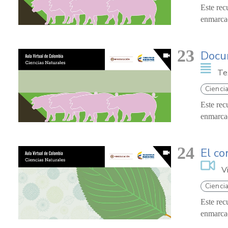
Este rec
enmarcad
23
Docum
Te
Ciencia
Este rec
enmarcad
24
El c
V
Ciencia
Este rec
enmarcad