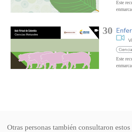
Este rec
enmarcad
30
Enfer
V
Ciencia
Este rec
enmarcad
Otras personas también consultaron estos