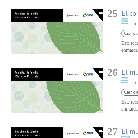
25
El c
Te
Ciencia
Este rec
enmarcad
26
El m
Te
Ciencia
Este rec
enmarcad
27
El m