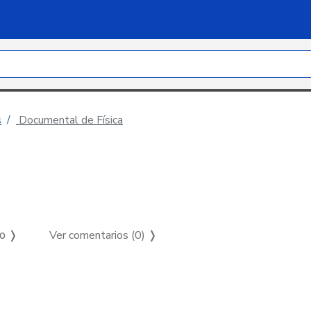
s
Documental de Física
Ver comentarios (0)
❭
so ❭