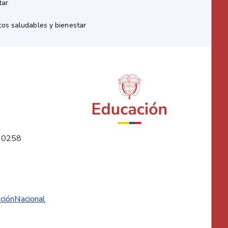
tar
os saludables y bienestar
10258
ciónNacional