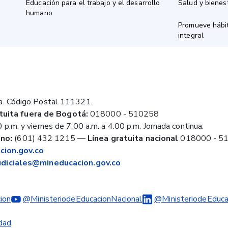
Educación para el trabajo y el desarrollo
Salud y bienes
humano
Promueve hábit
integral
a. Código Postal 111321.
tuita fuera de Bogotá:
018000 - 510258
 p.m. y viernes de 7:00 a.m. a 4:00 p.m. Jornada continua.
no:
(601) 432 1215
—
Línea gratuita nacional
018000 - 5
ion.gov.co
judiciales@mineducacion.gov.co
ion
@MinisteriodeEducacionNacional
@MinisteriodeEduca
idad