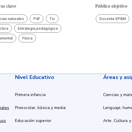
as clave
Público objetivo
cias naturales
Pdf
Tic
Docente EPBM
ctica
Estrategia pedagógica
umental
Física
Nivel Educativo
Áreas y as
Primera infancia
Ciencias y mat
nales
Preescolar, básica y media
Lenguaje, hum
 uso
Educación superior
Arte, Cultura y