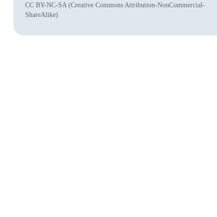
CC BY-NC-SA (Creative Commons Attribution-NonCommercial-
ShareAlike)