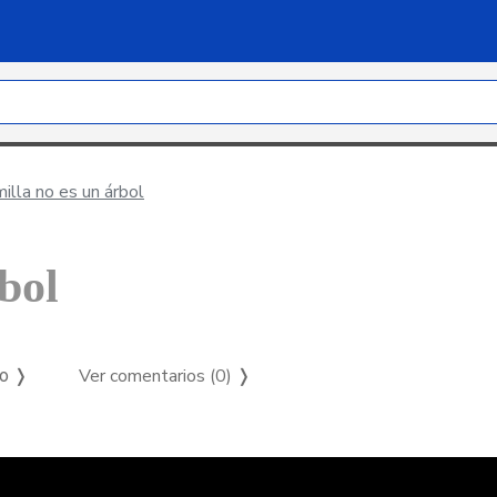
lla no es un árbol
bol
Ver comentarios (0)
❭
so ❭