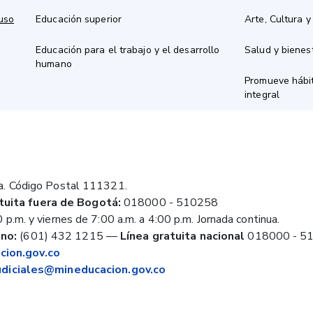
 uso
Educación superior
Arte, Cultura y
Educación para el trabajo y el desarrollo
Salud y bienes
humano
Promueve hábit
integral
a. Código Postal 111321.
tuita fuera de Bogotá:
018000 - 510258
 p.m. y viernes de 7:00 a.m. a 4:00 p.m. Jornada continua.
no:
(601) 432 1215
—
Línea gratuita nacional
018000 - 5
ion.gov.co
judiciales@mineducacion.gov.co