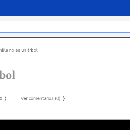
lla no es un árbol
bol
Ver comentarios (0)
❭
so ❭