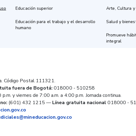
 uso
Educación superior
Arte, Cultura y
Educación para el trabajo y el desarrollo
Salud y bienes
humano
Promueve hábit
integral
a. Código Postal 111321.
tuita fuera de Bogotá:
018000 - 510258
 p.m. y viernes de 7:00 a.m. a 4:00 p.m. Jornada continua.
no:
(601) 432 1215
—
Línea gratuita nacional
018000 - 5
ion.gov.co
judiciales@mineducacion.gov.co