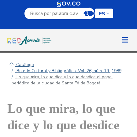
Campo de búsqueda por palabra clave
ES
Catálogo
Boletín Cultural y Bibliográfico: Vol. 26, núm. 19 (1989)
Lo que mira, lo que dice y lo que desdice el papel
periódico de la ciudad de Santa Fé de Bogotá
Lo que mira, lo que
dice y lo que desdice