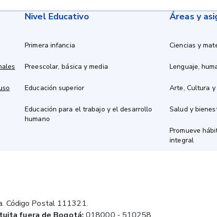
Nivel Educativo
Áreas y as
Primera infancia
Ciencias y mat
nales
Preescolar, básica y media
Lenguaje, hum
 uso
Educación superior
Arte, Cultura y
Educación para el trabajo y el desarrollo
Salud y bienes
humano
Promueve hábit
integral
a. Código Postal 111321.
tuita fuera de Bogotá:
018000 - 510258