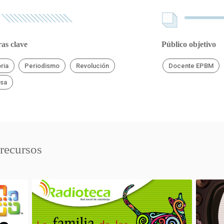
as clave
Público objetivo
oria
Periodismo
Revolución
Docente EPBM
sa
 recursos