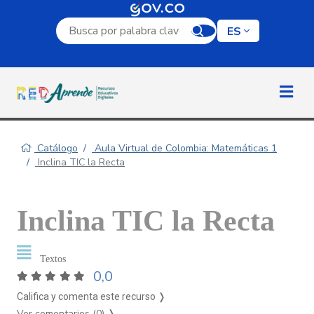
Campo de búsqueda por palabra clave
ES
Catálogo
Aula Virtual de Colombia: Matemáticas 1
Inclina TIC la Recta
Inclina TIC la Recta
Textos
0,0
Califica y comenta este recurso ❭
Ver comentarios (0)
❭