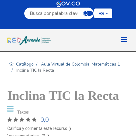
Campo de búsqueda por palabra clave
ES
Catálogo
Aula Virtual de Colombia: Matemáticas 1
Inclina TIC la Recta
Inclina TIC la Recta
Textos
0,0
Califica y comenta este recurso ❭
Ver comentarios (0)
❭