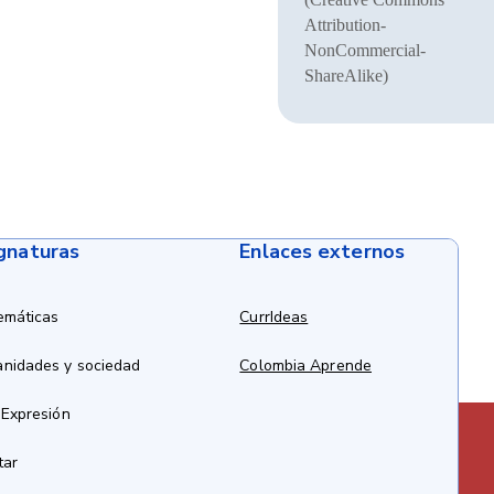
Attribution-
NonCommercial-
ShareAlike)
ignaturas
Enlaces externos
emáticas
CurrIdeas
anidades y sociedad
Colombia Aprende
 Expresión
tar