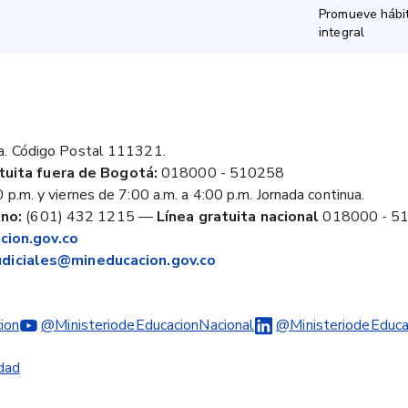
Promueve hábit
integral
a. Código Postal 111321.
tuita fuera de Bogotá:
018000 - 510258
 p.m. y viernes de 7:00 a.m. a 4:00 p.m. Jornada continua.
no:
(601) 432 1215
—
Línea gratuita nacional
018000 - 5
ion.gov.co
judiciales@mineducacion.gov.co
ion
@MinisteriodeEducacionNacional
@MinisteriodeEduca
idad