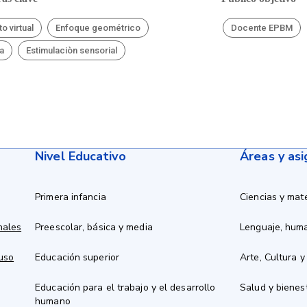
o virtual
Enfoque geométrico
Docente EPBM
a
Estimulaciòn sensorial
Nivel Educativo
Áreas y as
Primera infancia
Ciencias y mat
nales
Preescolar, básica y media
Lenguaje, hum
 uso
Educación superior
Arte, Cultura y
Educación para el trabajo y el desarrollo
Salud y bienes
humano