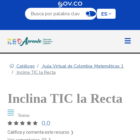
Campo de búsqueda por palabra clave
ES
Catálogo
Aula Virtual de Colombia: Matemáticas 1
Inclina TIC la Recta
Inclina TIC la Recta
Textos
0,0
Califica y comenta este recurso ❭
Ver comentarios (0)
❭