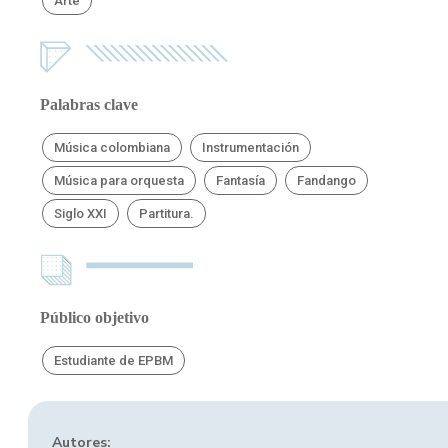
Arte
Palabras clave
Música colombiana
Instrumentación
Música para orquesta
Fantasía
Fandango
Siglo XXI
Partitura.
Público objetivo
Estudiante de EPBM
Autores: