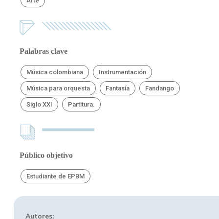
Arte
Palabras clave
Música colombiana
Instrumentación
Música para orquesta
Fantasía
Fandango
Siglo XXI
Partitura.
Público objetivo
Estudiante de EPBM
Autores: