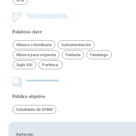
Arte
Palabras clave
Música colombiana
Instrumentación
Música para orquesta
Fantasía
Fandango
Siglo XXI
Partitura.
Público objetivo
Estudiante de EPBM
Autores: