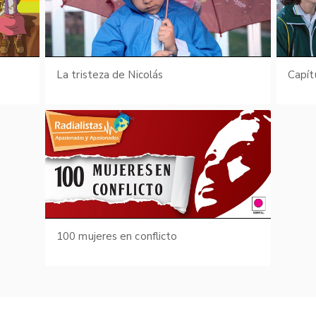
s
La tristeza de Nicolás
Capít
100 mujeres en conflicto