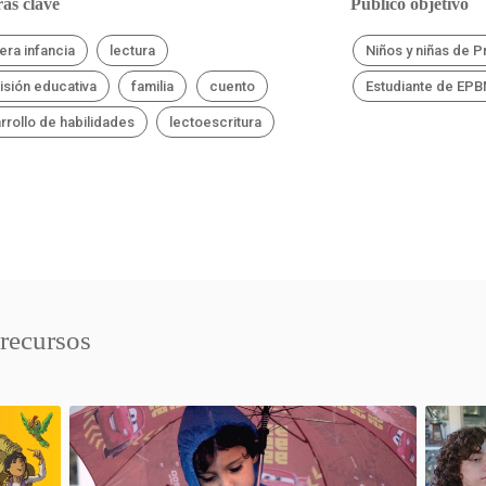
as clave
Público objetivo
era infancia
lectura
Niños y niñas de P
visión educativa
familia
cuento
Estudiante de EP
rrollo de habilidades
lectoescritura
 recursos