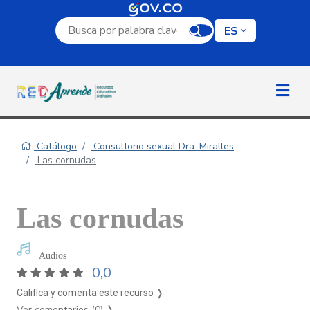
Campo de búsqueda por palabra clave
ES
Catálogo
Consultorio sexual Dra. Miralles
Las cornudas
Las cornudas
Audios
0,0
Califica y comenta este recurso ❭
Ver comentarios (0)
❭