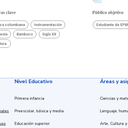
as clave
Público objetivo
ca colombiana
Instrumentación
Estudiante de EP
esta
Bambuco
Siglo XX
tura.
Nivel Educativo
Áreas y as
Primera infancia
Ciencias y mat
nales
Preescolar, básica y media
Lenguaje, hum
 uso
Educación superior
Arte, Cultura y