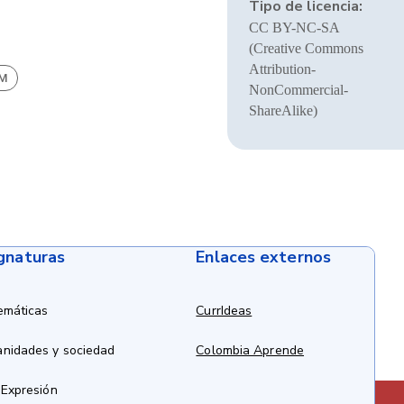
Tipo de licencia:
CC BY-NC-SA
(Creative Commons
Attribution-
BM
NonCommercial-
ShareAlike)
ignaturas
Enlaces externos
emáticas
CurrIdeas
anidades y sociedad
Colombia Aprende
 Expresión