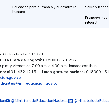
Educación para el trabajo y el desarrollo
Salud y bienes
humano
Promueve hábit
integral
a. Código Postal 111321.
tuita fuera de Bogotá:
018000 - 510258
 p.m. y viernes de 7:00 a.m. a 4:00 p.m. Jornada continua.
no:
(601) 432 1215
—
Línea gratuita nacional
018000 - 5
ion.gov.co
judiciales@mineducacion.gov.co
ion
@MinisteriodeEducacionNacional
@MinisteriodeEduca