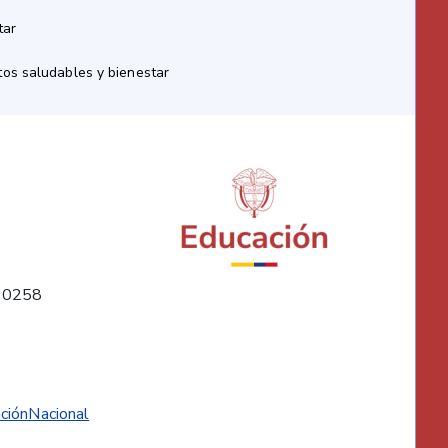
tar
os saludables y bienestar
10258
ciónNacional