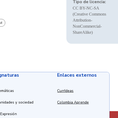
Tipo de licencia:
CC BY-NC-SA
(Creative Commons
Attribution-
BM
NonCommercial-
ShareAlike)
ignaturas
Enlaces externos
emáticas
CurrIdeas
anidades y sociedad
Colombia Aprende
 Expresión