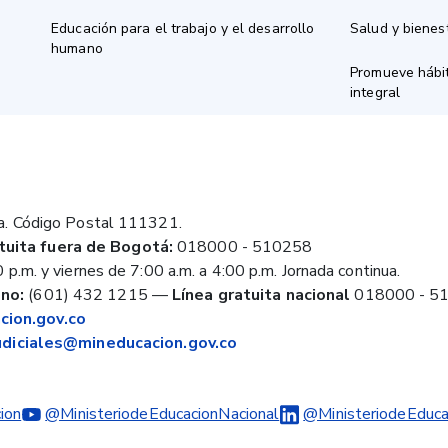
Educación para el trabajo y el desarrollo
Salud y bienes
humano
Promueve hábit
integral
a. Código Postal 111321.
tuita fuera de Bogotá:
018000 - 510258
 p.m. y viernes de 7:00 a.m. a 4:00 p.m. Jornada continua.
no:
(601) 432 1215
—
Línea gratuita nacional
018000 - 5
ion.gov.co
judiciales@mineducacion.gov.co
ion
@MinisteriodeEducacionNacional
@MinisteriodeEduca