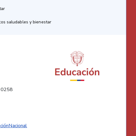
tar
os saludables y bienestar
10258
ciónNacional