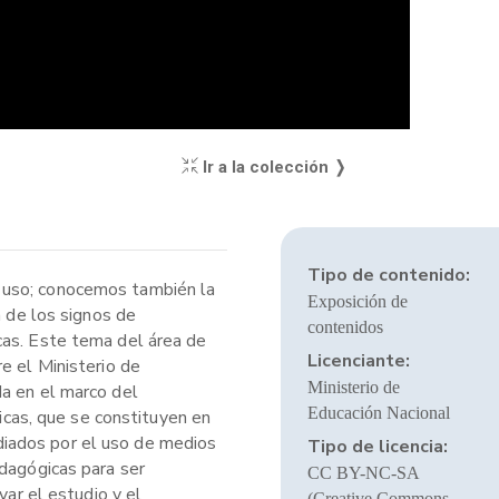
Ir a la colección ❭
Tipo de contenido:
e uso; conocemos también la
Exposición de
a de los signos de
contenidos
cas. Este tema del área de
Licenciante:
e el Ministerio de
Ministerio de
da en el marco del
Educación Nacional
cas, que se constituyen en
diados por el uso de medios
Tipo de licencia:
edagógicas para ser
CC BY-NC-SA
var el estudio y el
(Creative Commons