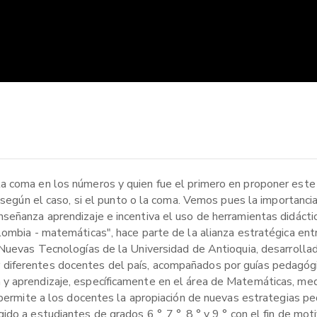
la coma en los números y quien fue el primero en proponer est
n según el caso, si el punto o la coma. Vemos pues la importanci
señanza aprendizaje e incentiva el uso de herramientas didácti
ombia - matemáticas", hace parte de la alianza estratégica entr
 Nuevas Tecnologías de la Universidad de Antioquia, desarrolla
diferentes docentes del país, acompañados por guías pedagógi
 y aprendizaje, específicamente en el área de Matemáticas, me
e permite a los docentes la apropiación de nuevas estrategias p
o a estudiantes de grados 6 °, 7 °, 8 ° y 9 ° con el fin de moti