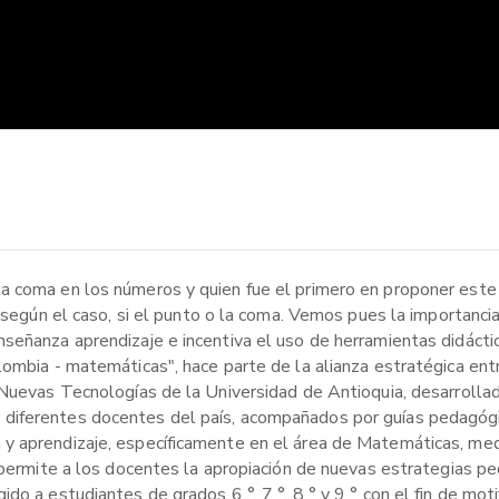
la coma en los números y quien fue el primero en proponer est
n según el caso, si el punto o la coma. Vemos pues la importanci
señanza aprendizaje e incentiva el uso de herramientas didácti
ombia - matemáticas", hace parte de la alianza estratégica entr
 Nuevas Tecnologías de la Universidad de Antioquia, desarrolla
diferentes docentes del país, acompañados por guías pedagógi
 y aprendizaje, específicamente en el área de Matemáticas, me
e permite a los docentes la apropiación de nuevas estrategias p
o a estudiantes de grados 6 °, 7 °, 8 ° y 9 ° con el fin de moti