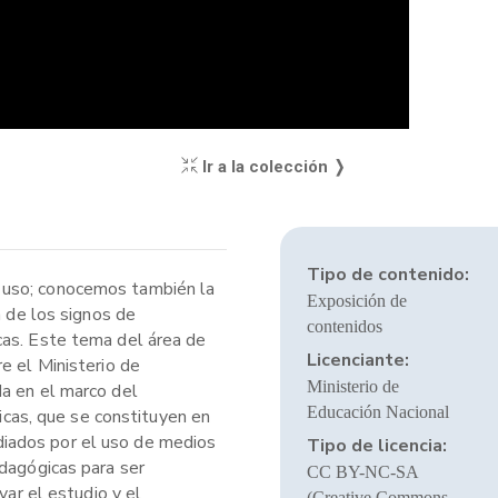
Ir a la colección ❭
Tipo de contenido:
e uso; conocemos también la
Exposición de
a de los signos de
contenidos
cas. Este tema del área de
Licenciante:
e el Ministerio de
Ministerio de
da en el marco del
Educación Nacional
cas, que se constituyen en
diados por el uso de medios
Tipo de licencia:
edagógicas para ser
CC BY-NC-SA
var el estudio y el
(Creative Commons